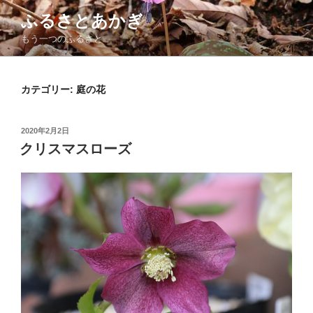
コ
ふるさとあかぎ
ン
もう一つのふるさと
テ
ン
ツ
カテゴリー:
庭の花
へ
ス
キ
投
2020年2月2日
ッ
稿
クリスマスローズ
日:
プ